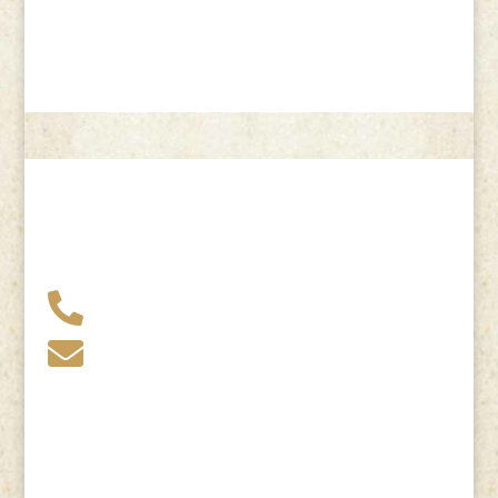
+49 341 248 31 075

post (at) sandartisten.de

Bitte ersetzen Sie: (at) mit @.