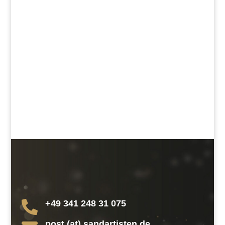
+49 341 248 31 075

post (at) sandartisten.de