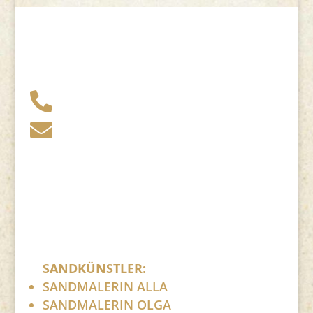
+49 341 248 31 075

post (at) sandartisten.de

Bitte ersetzen Sie: (at) mit @.
SANDKÜNSTLER:
SANDMALERIN ALLA
SANDMALERIN OLGA