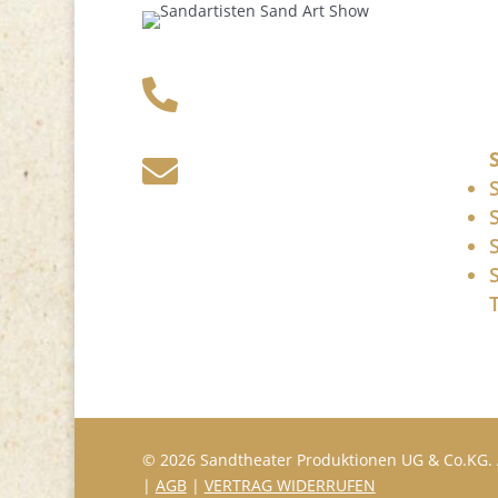
+49 341 248 31

075
post (at)

sandartisten.de
Bitte ersetzen Sie: (at)
mit @.
© 2026 Sandtheater Produktionen UG & Co.KG. 
|
AGB
|
VERTRAG WIDERRUFEN