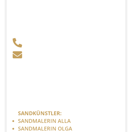
+49 341 248 31 075

post (at) sandartisten.de

Bitte ersetzen Sie: (at) mit @.
SANDKÜNSTLER:
SANDMALERIN ALLA
SANDMALERIN OLGA