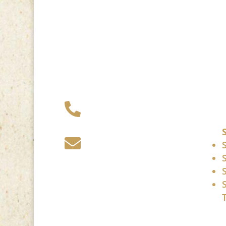
+49 341 248 31

075
post (at)

sandartisten.de
Bitte ersetzen Sie: (at)
mit @.