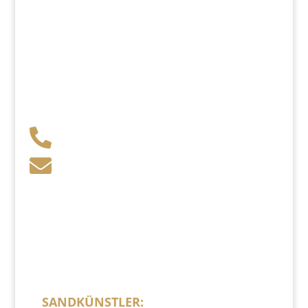
+49 341 248 31 075

post (at) sandartisten.de

Bitte ersetzen Sie: (at) mit @.
SANDKÜNSTLER: