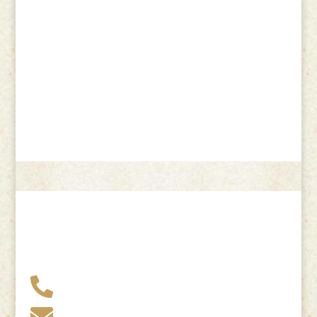
+49 341 248 31 075

post (at) sandartisten.de
