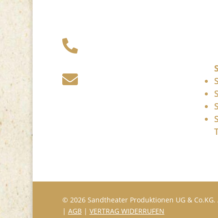
+49 341 248 31

075
post (at)

sandartisten.de
Bitte ersetzen Sie: (at)
mit @.
© 2026 Sandtheater Produktionen UG & Co.KG. 
|
AGB
|
VERTRAG WIDERRUFEN