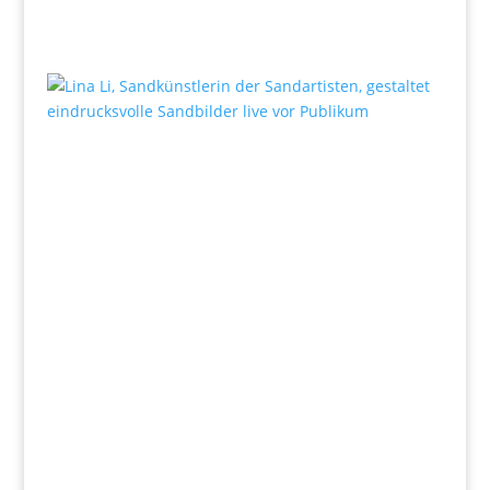
+49 341 248 31 075
post (at) sandartisten.de
Bitte ersetzen Sie: (at) mit @.