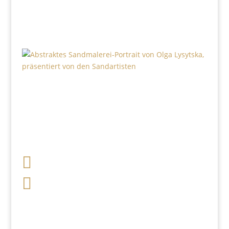

+49 341 248 31 075

post (at) sandartisten.de
Bitte ersetzen Sie: (at) mit @.