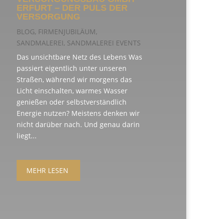
ERFURT – DER PULS DER
VERSORGUNG
BLOG
,
FIRMENJUBILÄUM
,
SANDMALEREI
,
SANDMALEREI EVENTS
Das unsichtbare Netz des Lebens Was
passiert eigentlich unter unseren
Straßen, während wir morgens das
Licht einschalten, warmes Wasser
genießen oder selbstverständlich
Energie nutzen? Meistens denken wir
nicht darüber nach. Und genau darin
liegt...
MEHR LESEN