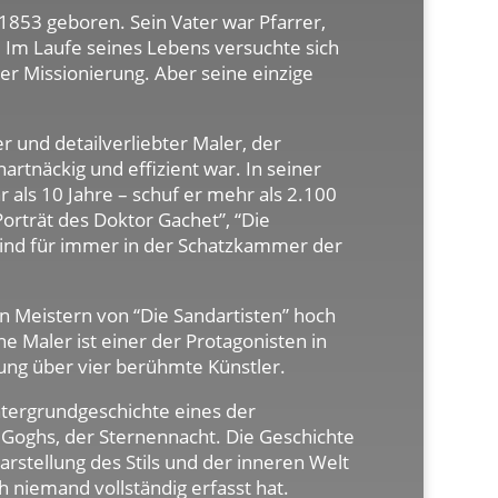
1853 geboren. Sein Vater war Pfarrer,
 Im Laufe seines Lebens versuchte sich
er Missionierung. Aber seine einzige
 und detailverliebter Maler, der
artnäckig und effizient war. In seiner
 als 10 Jahre – schuf er mehr als 2.100
Porträt des Doktor Gachet”, “Die
sind für immer in der Schatzkammer der
 Meistern von “Die Sandartisten” hoch
he Maler ist einer der Protagonisten in
ung über vier berühmte Künstler.
ntergrundgeschichte eines der
oghs, der Sternennacht. Die Geschichte
arstellung des Stils und der inneren Welt
h niemand vollständig erfasst hat.