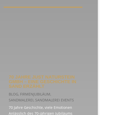
70 JAHRE JUST NATURSTEIN
GMBH – EINE GESCHICHTE IN
SAND ERZÄHLT
BLOG
,
FIRMENJUBILÄUM
,
SANDMALEREI
,
SANDMALEREI EVENTS
70 Jahre Geschichte, viele Emotionen
Anlässlich des 70-jährigen Jubiläums