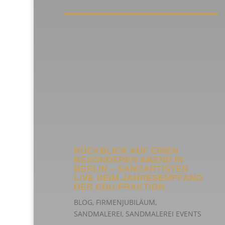
RÜCKBLICK AUF EINEN
BESONDEREN ABEND IN
BERLIN – SANDARTISTEN
LIVE BEIM JAHRESEMPFANG
DER CDU-FRAKTION
BLOG
,
FIRMENJUBILÄUM
,
SANDMALEREI
,
SANDMALEREI EVENTS