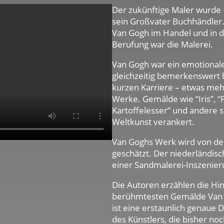
Der zukünftige Maler wurde 
sein Großvater Buchhändler.
Van Gogh im Handel und in d
Berufung war die Malerei.
Van Gogh war ein emotionaler
gleichzeitig bemerkenswert h
kurzen Karriere – etwas mehr
Werke. Gemälde wie “Iris”, “
Kartoffelesser” und andere 
Weltkunst verankert.
Van Goghs Werk wird von den
geschätzt. Der niederländisc
einer Sandmalerei-Inszenier
Die Autoren erzählen die Hi
berühmtesten Gemälde Van G
ist eine erstaunlich genaue D
des Künstlers, die bisher noc