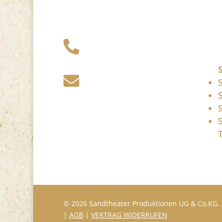
+49 341 248 31

075
post (at)

sandartisten.de
Bitte ersetzen Sie: (at)
mit @.
© 2026 Sandtheater Produktionen UG & Co.KG. 
|
AGB
|
VERTRAG WIDERRUFEN