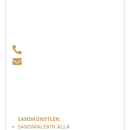
+49 341 248 31 075

post (at) sandartisten.de

Bitte ersetzen Sie: (at) mit @.
SANDKÜNSTLER:
SANDMALERIN ALLA