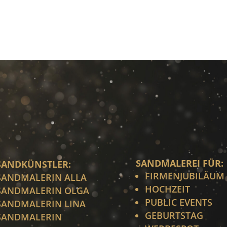
SANDMALEREI FÜR:
SANDKÜNSTLER:
FIRMENJUBILÄUM
SANDMALERIN ALLA
HOCHZEIT
SANDMALERIN OLGA
PUBLIC EVENTS
SANDMALERIN LINA
GEBURTSTAG
SANDMALERIN