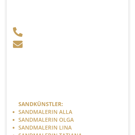
+49 341 248 31 075

post (at) sandartisten.de

Bitte ersetzen Sie: (at) mit @.
SANDKÜNSTLER:
SANDMALERIN ALLA
SANDMALERIN OLGA
SANDMALERIN LINA