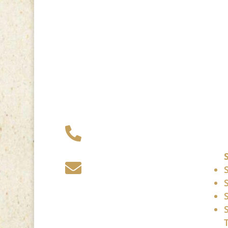
+49 341 248 31

075
post (at)

sandartisten.de
Bitte ersetzen Sie: (at)
mit @.