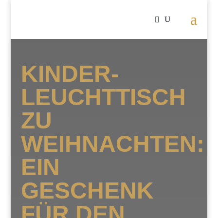
KINDER-
LEUCHTTISCH
ZU
WEIHNACHTEN:
EIN
GESCHENK
FÜR DEN