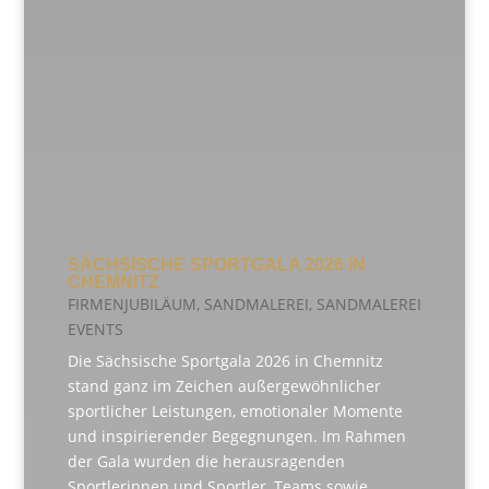
SÄCHSISCHE SPORTGALA 2026 IN
CHEMNITZ
FIRMENJUBILÄUM
,
SANDMALEREI
,
SANDMALEREI
EVENTS
Die Sächsische Sportgala 2026 in Chemnitz
stand ganz im Zeichen außergewöhnlicher
sportlicher Leistungen, emotionaler Momente
und inspirierender Begegnungen. Im Rahmen
der Gala wurden die herausragenden
Sportlerinnen und Sportler, Teams sowie...