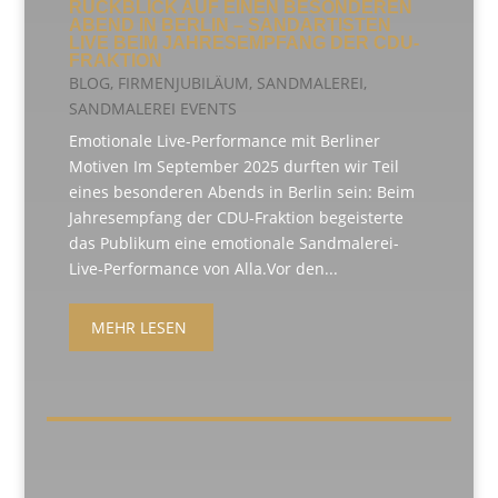
RÜCKBLICK AUF EINEN BESONDEREN
ABEND IN BERLIN – SANDARTISTEN
LIVE BEIM JAHRESEMPFANG DER CDU-
FRAKTION
BLOG
,
FIRMENJUBILÄUM
,
SANDMALEREI
,
SANDMALEREI EVENTS
Emotionale Live-Performance mit Berliner
Motiven Im September 2025 durften wir Teil
eines besonderen Abends in Berlin sein: Beim
Jahresempfang der CDU-Fraktion begeisterte
das Publikum eine emotionale Sandmalerei-
Live-Performance von Alla.Vor den...
MEHR LESEN