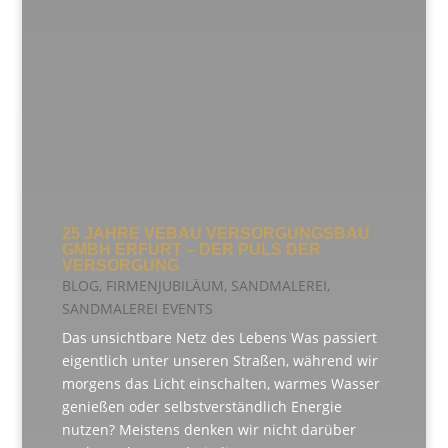
25 JAHRE VEBAU VERSORGUNGSBAU
GMBH ERFURT – DER PULS DER
VERSORGUNG
BLOG
,
FIRMENJUBILÄUM
,
SANDMALEREI
,
SANDMALEREI EVENTS
Das unsichtbare Netz des Lebens Was passiert
eigentlich unter unseren Straßen, während wir
morgens das Licht einschalten, warmes Wasser
genießen oder selbstverständlich Energie
nutzen? Meistens denken wir nicht darüber