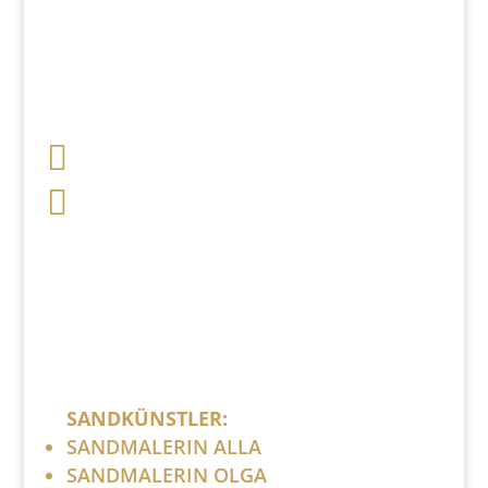

+49 341 248 31 075

post (at) sandartisten.de
Bitte ersetzen Sie: (at) mit @.
SANDKÜNSTLER:
SANDMALERIN ALLA
SANDMALERIN OLGA