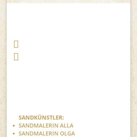

+49 341 248 31 075

post (at) sandartisten.de
Bitte ersetzen Sie: (at) mit @.
SANDKÜNSTLER:
SANDMALERIN ALLA
SANDMALERIN OLGA