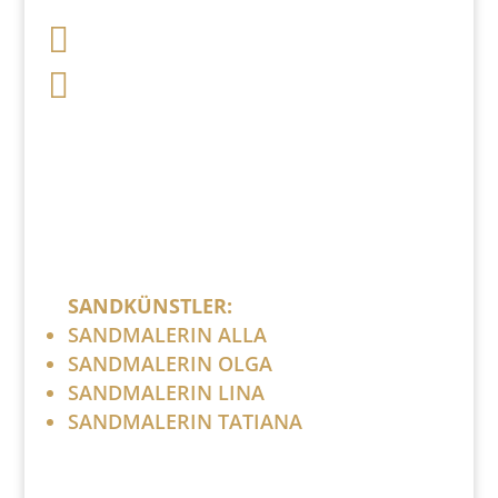

+49 341 248 31 075

post (at) sandartisten.de
Bitte ersetzen Sie: (at) mit @.
SANDKÜNSTLER:
SANDMALERIN ALLA
SANDMALERIN OLGA
SANDMALERIN LINA
SANDMALERIN TATIANA