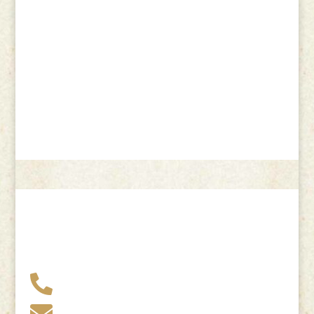
+49 341 248 31 075

post (at) sandartisten.de
