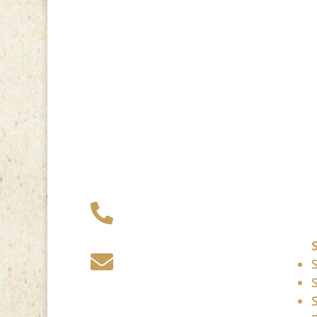
+49 341 248 31

075
post (at)

sandartisten.de
Bitte ersetzen Sie: (at)
mit @.