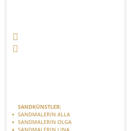

+49 341 248 31 075

post (at) sandartisten.de
Bitte ersetzen Sie: (at) mit @.
SANDKÜNSTLER:
SANDMALERIN ALLA
SANDMALERIN OLGA
SANDMALERIN LINA