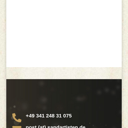
+49 341 248 31 075

post (at) sandartisten.de