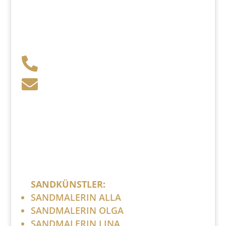
+49 341 248 31 075

post (at) sandartisten.de

Bitte ersetzen Sie: (at) mit @.
SANDKÜNSTLER:
SANDMALERIN ALLA
SANDMALERIN OLGA
SANDMALERIN LINA