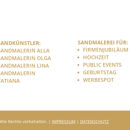
SANDMALEREI FÜR:
SANDKÜNSTLER:
FIRMENJUBILÄUM
SANDMALERIN ALLA
HOCHZEIT
SANDMALERIN OLGA
PUBLIC EVENTS
SANDMALERIN LINA
GEBURTSTAG
SANDMALERIN
WERBESPOT
TATIANA
Alle Rechte vorbehalten. |
IMPRESSUM
|
DATENSCHUTZ