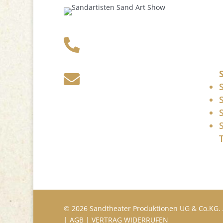
+49 341 248 31

075
post (at)

sandartisten.de
Bitte ersetzen Sie: (at)
mit @.
© 2026 Sandtheater Produktionen UG & Co.KG. 
|
AGB
|
VERTRAG WIDERRUFEN