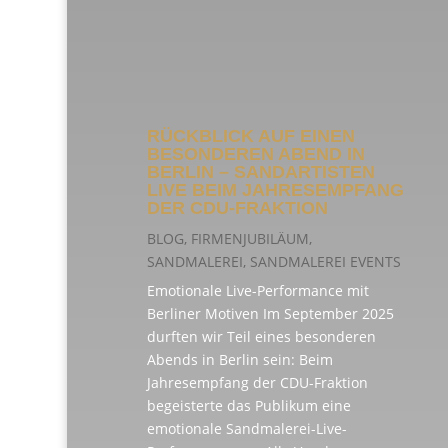
RÜCKBLICK AUF EINEN
BESONDEREN ABEND IN
BERLIN – SANDARTISTEN
LIVE BEIM JAHRESEMPFANG
DER CDU-FRAKTION
BLOG
,
FIRMENJUBILÄUM
,
SANDMALEREI
,
SANDMALEREI EVENTS
Emotionale Live-Performance mit
Berliner Motiven Im September 2025
durften wir Teil eines besonderen
Abends in Berlin sein: Beim
Jahresempfang der CDU-Fraktion
begeisterte das Publikum eine
emotionale Sandmalerei-Live-