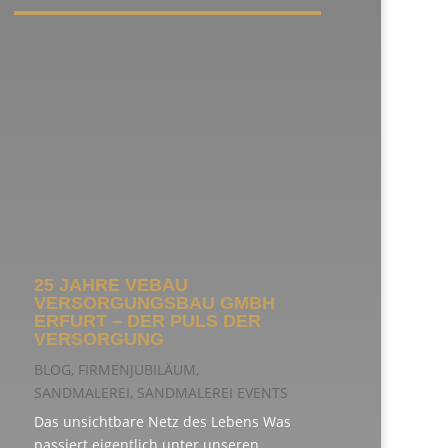
25 JAHRE VEBAU
VERSORGUNGSBAU GMBH
ERFURT – DER PULS DER
VERSORGUNG
BLOG
,
FIRMENJUBILÄUM
,
SANDMALEREI
,
SANDMALEREI EVENTS
Das unsichtbare Netz des Lebens Was
passiert eigentlich unter unseren