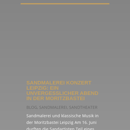
SANDMALEREI KONZERT
LEIPZIG: EIN
UNVERGESSLICHER ABEND
IN DER MORITZBASTEI
BLOG
,
SANDMALEREI
,
SANDTHEATER
Sandmalerei und klassische Musik in
der Moritzbastei Leipzig Am 16. Juni
durften die Sandartisten Teil eines