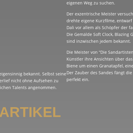
eigenen Weg zu suchen.
Der exzentrische Meister versucht
drehte eigene Kurzfilme, entwar
Dali vor allem als Schöpfer der 
Die Gemälde Soft Clock, Blazing G
sind inzwischen jedem bekannt.
Die Meister von “Die Sandartisten
Künstler ihre Ansichten über da
Biene um einen Granatapfel, ein
Der Zauber des Sandes fängt di
eigensinnig bekannt. Selbst seine
perfekt ein.
rlief nicht ohne Aufsehen zu
tlichen Talents angenommen.
ARTIKEL