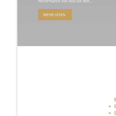
Performance von Alla.Vor den...
MEHR LESEN
+49 341 248 31
075
post (at)
sandartisten.de