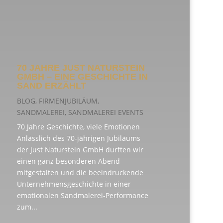
70 JAHRE JUST NATURSTEIN
GMBH – EINE GESCHICHTE IN
SAND ERZÄHLT
BLOG
,
FIRMENJUBILÄUM
,
SANDMALEREI
,
SANDMALEREI EVENTS
70 Jahre Geschichte, viele Emotionen
Anlässlich des 70-jährigen Jubiläums
der Just Naturstein GmbH durften wir
einen ganz besonderen Abend
mitgestalten und die beeindruckende
Unternehmensgeschichte in einer
emotionalen Sandmalerei-Performance
zum...