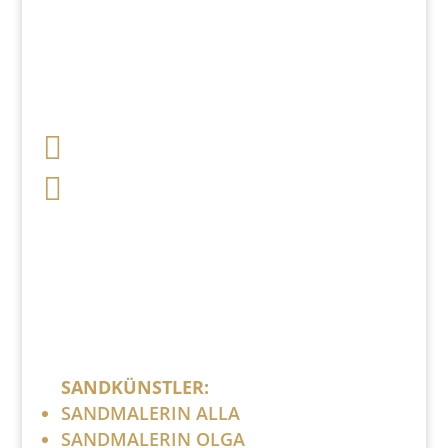

+49 341 248 31 075

post (at) sandartisten.de
Bitte ersetzen Sie: (at) mit @.
SANDKÜNSTLER:
SANDMALERIN ALLA
SANDMALERIN OLGA