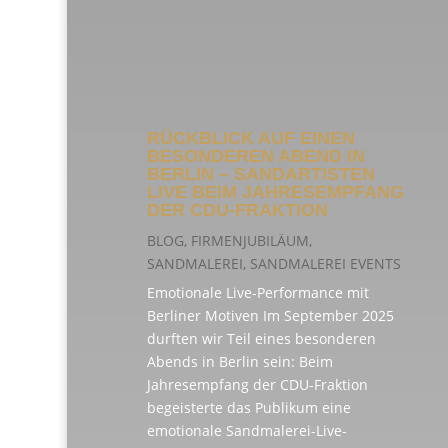
RÜCKBLICK AUF EINEN
BESONDEREN ABEND IN
BERLIN – SANDARTISTEN
LIVE BEIM JAHRESEMPFANG
DER CDU-FRAKTION
BLOG
,
FIRMENJUBILÄUM
,
SANDMALEREI
,
SANDMALEREI EVENTS
Emotionale Live-Performance mit
Berliner Motiven Im September 2025
durften wir Teil eines besonderen
Abends in Berlin sein: Beim
Jahresempfang der CDU-Fraktion
begeisterte das Publikum eine
emotionale Sandmalerei-Live-