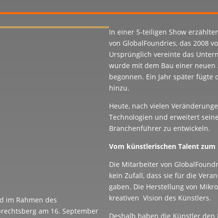
In einer 5-teiligen Show erzählt
von GlobalFoundries, das 2008 
Ursprünglich vereinte das Unter
wurde mit dem Bau einer neuen A
begonnen. Ein Jahr später fügte
hinzu.
Heute, nach vielen Veränderunge
Technologien und erweitert sein
Branchenführer zu entwickeln.
Vom künstlerischen Talent zum 
Die Mitarbeiter von GlobalFoundr
kein Zufall, dass sie für die Ver
gaben. Die Herstellung von Mikr
kreativen Vision des Künstlers.
and im Rahmen des
rechtsberg am 16. September
Deshalb haben die Künstler den 