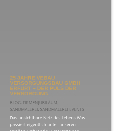
25 JAHRE VEBAU
VERSORGUNGSBAU GMBH
ERFURT – DER PULS DER
VERSORGUNG
BLOG
,
FIRMENJUBILÄUM
,
SANDMALEREI
,
SANDMALEREI EVENTS
Das unsichtbare Netz des Lebens Was
passiert eigentlich unter unseren