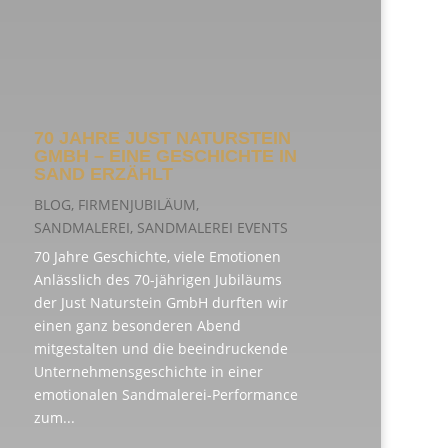
70 JAHRE JUST NATURSTEIN
GMBH – EINE GESCHICHTE IN
SAND ERZÄHLT
BLOG
,
FIRMENJUBILÄUM
,
SANDMALEREI
,
SANDMALEREI EVENTS
70 Jahre Geschichte, viele Emotionen
Anlässlich des 70-jährigen Jubiläums
der Just Naturstein GmbH durften wir
einen ganz besonderen Abend
mitgestalten und die beeindruckende
Unternehmensgeschichte in einer
emotionalen Sandmalerei-Performance
zum...