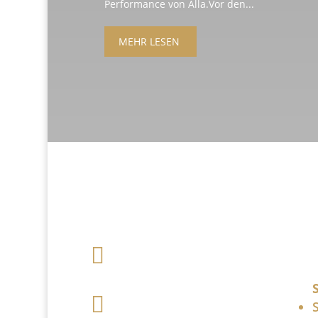
Performance von Alla.Vor den...
MEHR LESEN

+49 341 248 31
075

post (at)
sandartisten.de