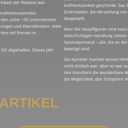
r Palast der Pioniere war.
Aufmerksamkeit geschenkt. Das S
Einkristallen, die Herstellung v
ernehmensvertreter
dargestellt.
urden unter 150 Unternehmen
tungen und Dienstleistern. Viele
Aber die Hauptfiguren sind natü
rden mit Preisen in
vielschichtigen Handlung stehen
Servicepersonal – alle, die an 
beteiligt sind.
Stil abgehalten. Dieses Jahr
Die Künstler machen keinen Hehl 
nicht einfach war. Aber es war au
den Künstlern die wunderbare We
die Möglichkeit, den Schöpfern d
ARTIKEL