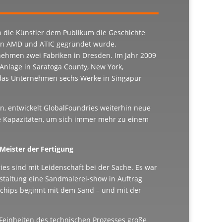
en die Künstler dem Publikum die Geschichte
von AMD und ATIC gegründet wurde.
nehmen zwei Fabriken in Dresden. Im Jahr 2009
nlage in Saratoga County, New York,
 das Unternehmen sechs Werke in Singapur
n, entwickelt GlobalFoundries weiterhin neue
e Kapazitäten, um sich immer mehr zu einem
Meister der Fertigung
ies sind mit Leidenschaft bei der Sache. Es war
anstaltung eine Sandmalerei-show in Auftrag
ochips beginnt mit dem Sand – und mit der
Feinheiten des technischen Prozesses große