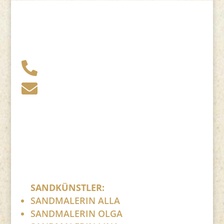
+49 341 248 31 075

post (at) sandartisten.de

Bitte ersetzen Sie: (at) mit @.
SANDKÜNSTLER:
SANDMALERIN ALLA
SANDMALERIN OLGA