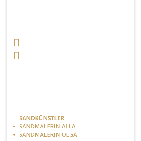

+49 341 248 31 075

post (at) sandartisten.de
Bitte ersetzen Sie: (at) mit @.
SANDKÜNSTLER:
SANDMALERIN ALLA
SANDMALERIN OLGA