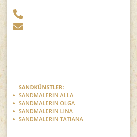
+49 341 248 31 075

post (at) sandartisten.de

Bitte ersetzen Sie: (at) mit @.
SANDKÜNSTLER:
SANDMALERIN ALLA
SANDMALERIN OLGA
SANDMALERIN LINA
SANDMALERIN TATIANA