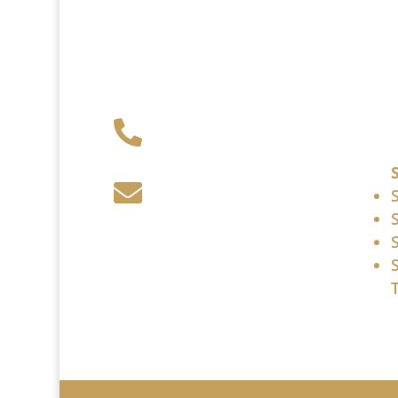
+49 341 248 31

075
post (at)

sandartisten.de
Bitte ersetzen Sie: (at)
mit @.