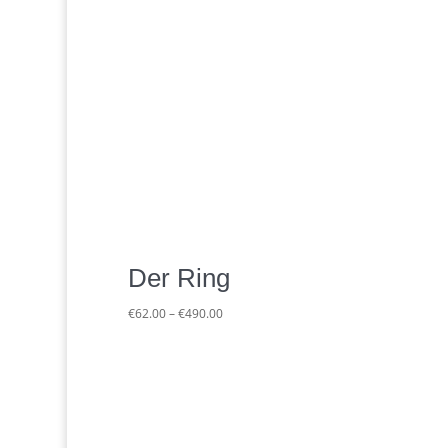
Der Ring
Preisspanne:
€
62.00
–
€
490.00
€62.00
bis
€490.00