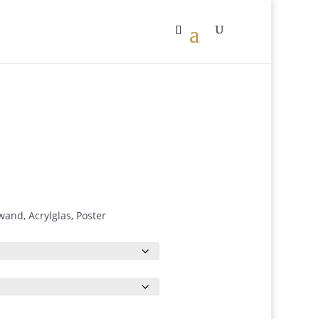
Preisspanne:
0
€62.00
bis
€490.00
and, Acrylglas, Poster