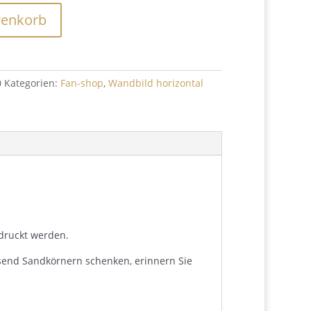
renkorb
0
Kategorien:
Fan-shop
,
Wandbild horizontal
edruckt werden.
usend Sandkörnern schenken, erinnern Sie