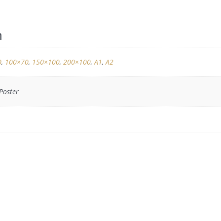
n
0
,
100×70
,
150×100
,
200×100
,
A1
,
A2
 Poster