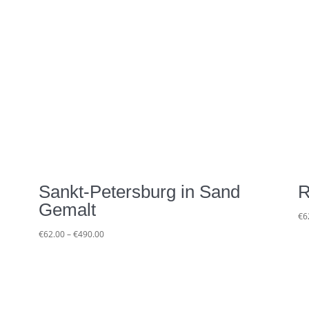
Sankt-Petersburg in Sand
R
Gemalt
€
6
Preisspanne:
€
62.00
–
€
490.00
€62.00
bis
€490.00