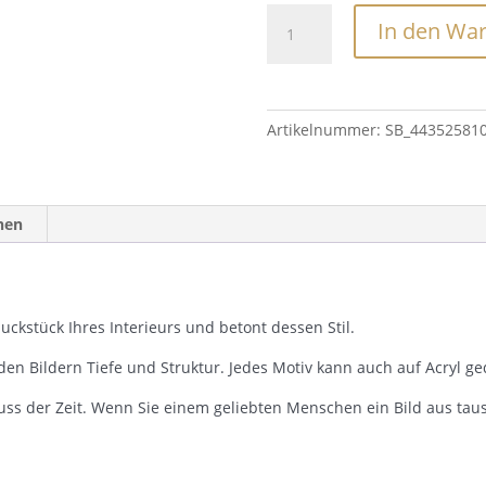
Anfang
In den Wa
Menge
Artikelnummer:
SB_44352581
nen
ckstück Ihres Interieurs und betont dessen Stil.
den Bildern Tiefe und Struktur. Jedes Motiv kann auch auf Acryl g
uss der Zeit. Wenn Sie einem geliebten Menschen ein Bild aus ta