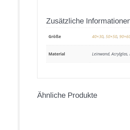
Zusätzliche Informatione
Größe
40×30
,
50×50
,
90×6
Material
Leinwand, Acrylglas,
Ähnliche Produkte