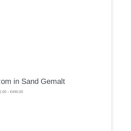
om in Sand Gemalt
Preisspanne:
2.00
–
€
490.00
€62.00
bis
€490.00