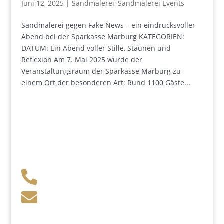
Juni 12, 2025
|
Sandmalerei
,
Sandmalerei Events
Sandmalerei gegen Fake News – ein eindrucksvoller
Abend bei der Sparkasse Marburg KATEGORIEN:
DATUM: Ein Abend voller Stille, Staunen und
Reflexion Am 7. Mai 2025 wurde der
Veranstaltungsraum der Sparkasse Marburg zu
einem Ort der besonderen Art: Rund 1100 Gäste...
+49 341 248 31 075

post (at) sandartisten.de

Bitte ersetzen Sie: (at) mit @.