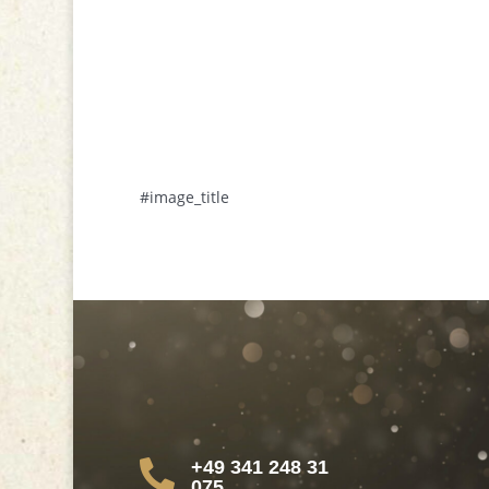
#image_title
+49 341 248 31

075