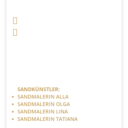

+49 341 248 31 075

post (at) sandartisten.de
Bitte ersetzen Sie: (at) mit @.
SANDKÜNSTLER:
SANDMALERIN ALLA
SANDMALERIN OLGA
SANDMALERIN LINA
SANDMALERIN TATIANA