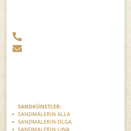
+49 341 248 31 075

post (at) sandartisten.de

Bitte ersetzen Sie: (at) mit @.
SANDKÜNSTLER:
SANDMALERIN ALLA
SANDMALERIN OLGA
SANDMALERIN LINA