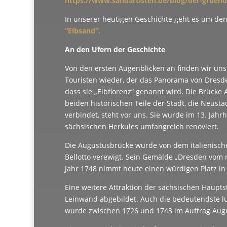
https://www.sandartisten.de/blog/der-gruend
In unserer heutigen Geschichte geht es um den
“Elbsand”.
An den Ufern der Geschichte
Von den ersten Augenblicken an finden wir un
Touristen wieder, der das Panorama von Dresden 
dass sie „Elbflorenz“ genannt wird. Die Brücke 
beiden historischen Teile der Stadt, die Neusta
verbindet, steht vor uns. Sie wurde im 13. Jah
sächsischen Herkules umfangreich renoviert.
Die Augustusbrücke wurde von dem italienisc
Bellotto verewigt. Sein Gemälde „Dresden vom 
Jahr 1748 nimmt heute einen würdigen Platz in 
Eine weitere Attraktion der sächsischen Hauptst
Leinwand abgebildet. Auch die bedeutendste l
wurde zwischen 1726 und 1743 im Auftrag August