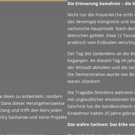
Die Erinnerung bewahren – die 
Nicht nur die Frauenkirche erlitt
das Vereinigte Königreich und d
sächsische Hauptstadt. Nach de
Menschen getötet. Etwa 12 Taus
praktisch vom Erdboden verschlu
Der Tag des Gedenkens an die B
begangen. An diesem Tag im Jahr
der Altstadt abhalten und die Ge
Die Demonstration wurde von Bür
waren, blockiert.
Die Tragödie Dresdens während d
lle Ideen zu entwickeln, sondern
mit unglaublicher emotionaler Ein
n. Dank dieser Herangehensweise
Geschick hat die Sandkünstlerin
Klang und trifft den Nerv jeden
Einwohner haben 25 Jahre gebrau
trij Sacharow und seine Projekte
Das wahre Sachsen: Das Erbe uns