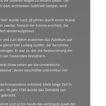
cht vor unseren Augen zu neuem Leben. Die
h dem Architekten Gottfried Semper, wird
 1841 wurde nach 28 Jahren durch einen Brand
ein zweiter Tempel der Künste errichtet, der
dert wiederaufgebaut.
ner und Carl Böhm eroberten das Publikum auf
 glänzt hier Ludwig Güttler, der berühmte
eträger. Er war es, der die Restaurierung der
ützt von Tausenden Dresdnern.
erei-Show sehen wir die unsterbliche
adonna“, deren Geschichte untrennbar mit
Hochrenaissance entstand, blieb lange Zeit in
llen. Im Jahr 1745 wurde das Gemälde von
n gebracht.
hmt und ist bis heute das wichtigste Juwel der