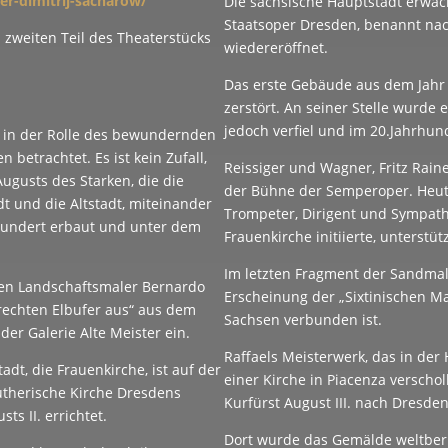
er-dimitrij-sacharow/
Die sächsische Hauptstadt erwa
Staatsoper Dresden, benannt nac
 zweiten Teil des Theaterstücks
wiedereröffnet.
Das erste Gebäude aus dem Jahr
zerstört. An seiner Stelle wurde 
jedoch verfiel und im 20.Jahrhun
s in der Rolle des bewundernden
betrachtet. Es ist kein Zufall,
Reissiger und Wagner, Fritz Rai
Augusts des Starken, die die
der Bühne der Semperoper. Heute
dt und die Altstadt, miteinander
Trompeter, Dirigent und Sympathi
rhundert erbaut und unter dem
Frauenkirche initiierte, unterst
Im letzten Fragment der Sandmal
hen Landschaftsmaler Bernardo
Erscheinung der „Sixtinischen M
rechten Elbufer aus“ aus dem
Sachsen verbunden ist.
der Galerie Alte Meister ein.
Raffaels Meisterwerk, das in der 
adt, die Frauenkirche, ist auf der
einer Kirche in Piacenza verscho
utherische Kirche Dresdens
Kurfürst August III. nach Dresde
s II. errichtet.
Dort wurde das Gemälde weltberü