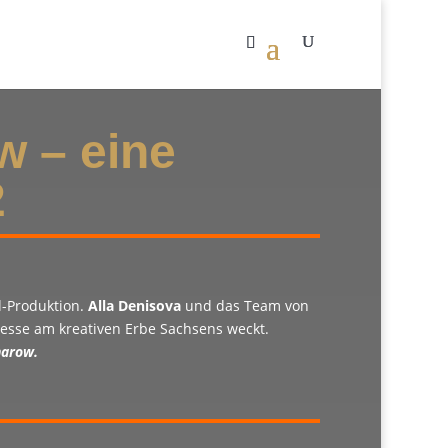
w – eine
2
d-Produktion.
Alla Denisova
und das Team von
resse am kreativen Erbe Sachsens weckt.
harow.