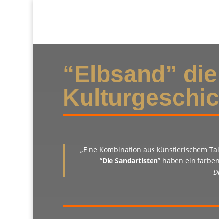
“Elbsand” die
Kulturgeschic
„Eine Kombination aus künstlerischem Tal
“
Die Sandartisten
” haben ein farbe
D