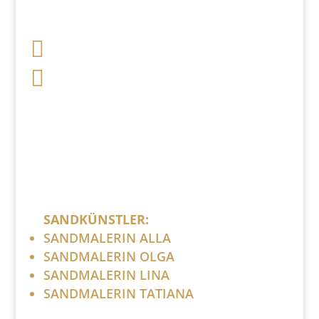

+49 341 248 31 075

post (at) sandartisten.de
Bitte ersetzen Sie: (at) mit @.
SANDKÜNSTLER:
SANDMALERIN ALLA
SANDMALERIN OLGA
SANDMALERIN LINA
SANDMALERIN TATIANA