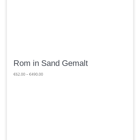
Rom in Sand Gemalt
Preisspanne:
€
62.00
–
€
490.00
€62.00
bis
€490.00