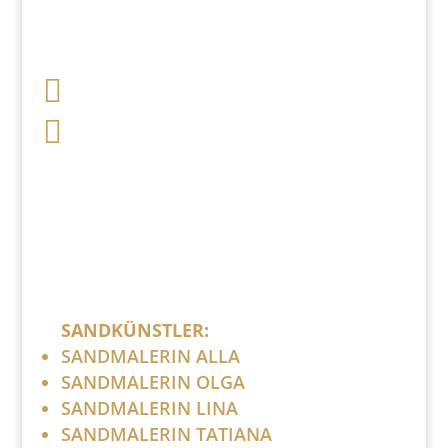

+49 341 248 31 075

post (at) sandartisten.de
Bitte ersetzen Sie: (at) mit @.
SANDKÜNSTLER:
SANDMALERIN ALLA
SANDMALERIN OLGA
SANDMALERIN LINA
SANDMALERIN TATIANA