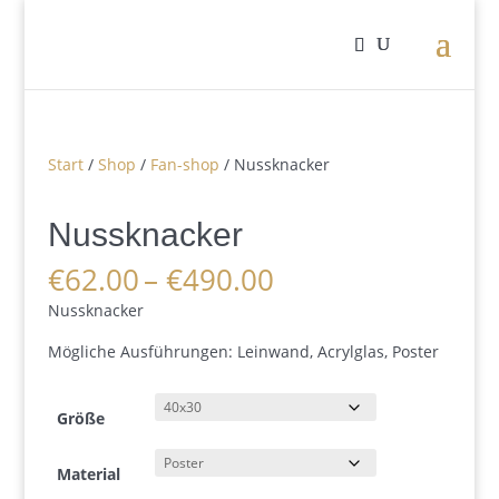
Start
/
Shop
/
Fan-shop
/ Nussknacker
Nussknacker
Preisspanne:
€
62.00
–
€
490.00
€62.00
Nussknacker
bis
€490.00
Mögliche Ausführungen: Leinwand, Acrylglas, Poster
Größe
Material