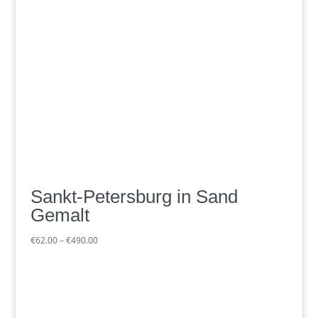
Sankt-Petersburg in Sand
Gemalt
Preisspanne:
€
62.00
–
€
490.00
€62.00
bis
€490.00