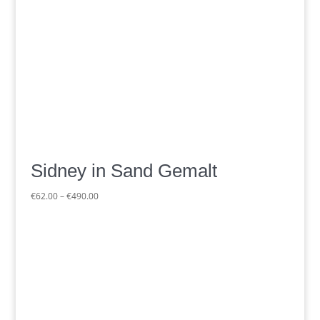
Sidney in Sand Gemalt
Preisspanne:
€
62.00
–
€
490.00
€62.00
bis
€490.00