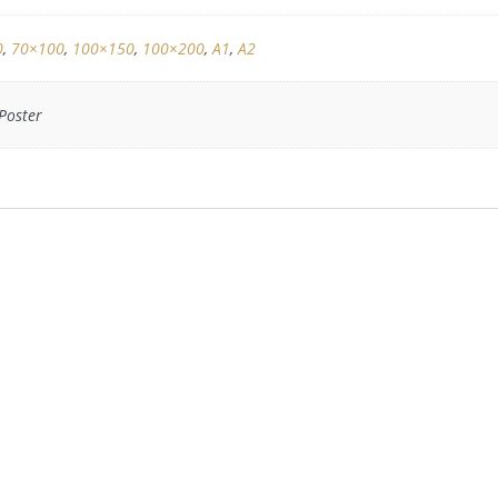
0
,
70×100
,
100×150
,
100×200
,
A1
,
A2
 Poster