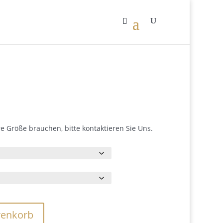
Preisspanne:
0
€62.00
re Größe brauchen, bitte kontaktieren Sie Uns.
bis
€490.00
renkorb