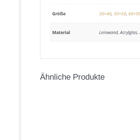
Größe
30×40
,
50×50
,
60×9
Material
Leinwand, Acrylglas,
Ähnliche Produkte