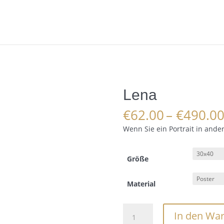
Lena
€
62.00
–
€
490.0
Wenn Sie ein Portrait in ande
Größe
Material
Lena
In den Wa
Menge