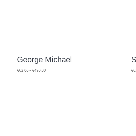
George Michael
S
Preisspanne:
€
62.00
–
€
490.00
€
6
€62.00
bis
€490.00