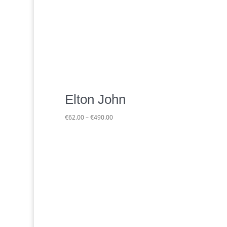
Elton John
Preisspanne:
€
62.00
–
€
490.00
€62.00
bis
€490.00