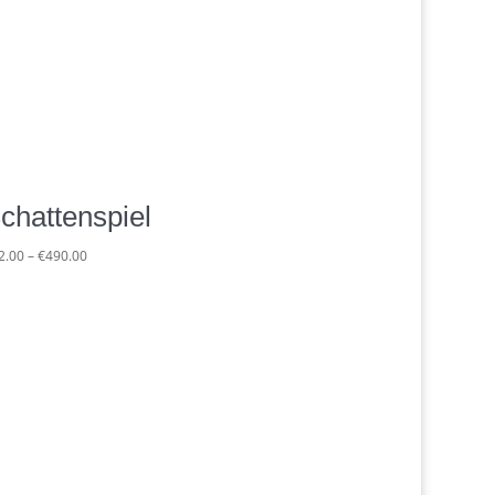
chattenspiel
Preisspanne:
2.00
–
€
490.00
€62.00
bis
€490.00